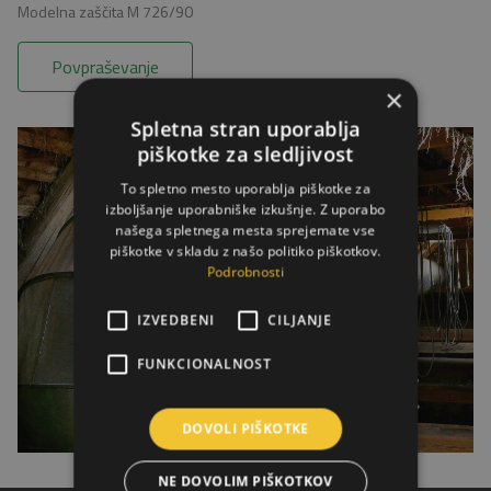
Modelna zaščita M 726/90
Povpraševanje
×
Spletna stran uporablja
piškotke za sledljivost
To spletno mesto uporablja piškotke za
izboljšanje uporabniške izkušnje. Z uporabo
našega spletnega mesta sprejemate vse
piškotke v skladu z našo politiko piškotkov.
Podrobnosti
IZVEDBENI
CILJANJE
FUNKCIONALNOST
DOVOLI PIŠKOTKE
NE DOVOLIM PIŠKOTKOV