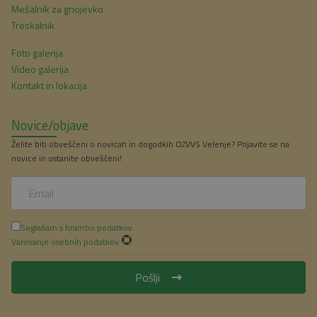
Mešalnik za gnojevko
Treskalnik
Foto galerija
Video galerija
Kontakt in lokacija
Novice/objave
Želite biti obveščeni o novicah in dogodkih OZVVS Velenje? Prijavite se na
novice in ostanite obveščeni!
Soglašam s hrambo podatkov.
Varovanje osebnih podatkov
Pošlji