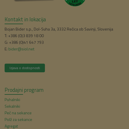
Kontakt in lokacija
Bojan Bider s.p., Dol-Suha 3a, 3332 Rečica ob Savinji, Slovenija
T: +386 (0)3 839 18 00
G: +386 (0)41 647 793
E:
bider@siol.net
Izjava o dostopnosti
Prodajni program
Puhalniki
Sekalniki
Peč na sekance
Polž za sekance
Agregat