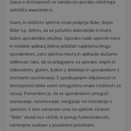
Izjava o dostopnosti se nanaša na uporabo celotnega
spletišča www.bider.si
Vsem, ki obiščete spletno stran podjetja Bider, Bojan
Bider s.p. želimo, da se počutite dobrodošle in imate
dobro uporabniško izkušnjo. Uporabo naših spletnih mest
in mobilnih aplikacij želimo približati najširšemu krogu
uporabnikom, zato spletna mesta in aplikacije skušamo
oblikovati tako, da so prilagojene za uporabo slepim in
slabovidnim, gluhim, ljudem z disleksijo in uporabnikom z
motnjami razumevanja. S spodbujanjem vključenosti in
dostopnosti lahko vsem omogočimo enake možnosti za
razvoj. Pomembno je, da se uporabnikom omogoči
zaznavanje, razumevanje, navigacijo ter interakcijo s
spletom. S tem namenom smo na spletnih straneh
"Bider" dodali nov vtičnik, ki ponuja funkcionalnosti,
namenjene osebam s posebnimi potrebami.