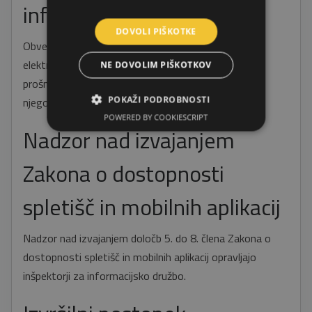
informacije
DOVOLI PIŠKOTKE
Obvestila o primerih neskladnosti sprejemamo na
elektronski naslov bider@siol.net. Na obvestilo ali
NE DOVOLIM PIŠKOTKOV
prošnjo bomo odgovorili v roku 8 dni od
POKAŽI PODROBNOSTI
njegovega/njenega prejema.
POWERED BY COOKIESCRIPT
Nadzor nad izvajanjem
Zakona o dostopnosti
spletišč in mobilnih aplikacij
Nadzor nad izvajanjem določb 5. do 8. člena Zakona o
dostopnosti spletišč in mobilnih aplikacij opravljajo
inšpektorji za informacijsko družbo.