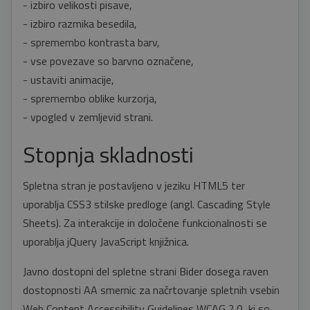
- izbiro velikosti pisave,
- izbiro razmika besedila,
- spremembo kontrasta barv,
- vse povezave so barvno označene,
- ustaviti animacije,
- spremembo oblike kurzorja,
- vpogled v zemljevid strani.
Stopnja skladnosti
Spletna stran je postavljeno v jeziku HTML5 ter
uporablja CSS3 stilske predloge (angl. Cascading Style
Sheets). Za interakcije in določene funkcionalnosti se
uporablja jQuery JavaScript knjižnica.
Javno dostopni del spletne strani Bider dosega raven
dostopnosti AA smernic za načrtovanje spletnih vsebin
Web Content Accessibility Guidelines WCAG 2.0, ki so