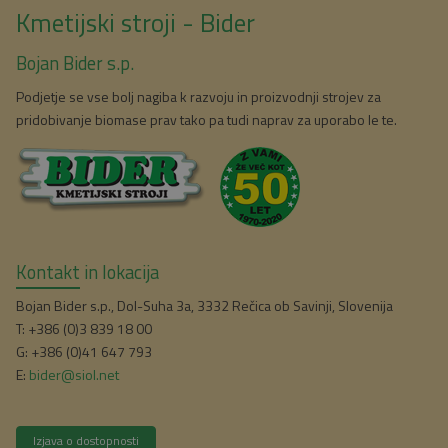
Kmetijski stroji - Bider
Bojan Bider s.p.
Podjetje se vse bolj nagiba k razvoju in proizvodnji strojev za
pridobivanje biomase prav tako pa tudi naprav za uporabo le te.
Kontakt in lokacija
Bojan Bider s.p., Dol-Suha 3a, 3332 Rečica ob Savinji, Slovenija
T: +386 (0)3 839 18 00
G: +386 (0)41 647 793
E:
bider@siol.net
Izjava o dostopnosti