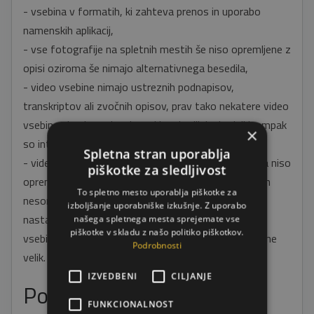
- vsebina v formatih, ki zahteva prenos in uporabo
namenskih aplikacij,
- vse fotografije na spletnih mestih še niso opremljene z
opisi oziroma še nimajo alternativnega besedila,
- video vsebine nimajo ustreznih podnapisov,
transkriptov ali zvočnih opisov, prav tako nekatere video
vsebine nimajo podnapisov, ki so berljivi z bralniki, ampak
×
so integrirani v video
Spletna stran uporablja
- video posnetki, ki zaradi nesorazmernega bremena niso
piškotke za sledljivost
opremljeni z znakovnim jezikom in s podnapisi. Organ
To spletno mesto uporablja piškotke za
nesorazmerno breme ocenjuje s tem, da bi za organ
izboljšanje uporabniške izkušnje. Z uporabo
nastale znatne finančne posledice, če bi hotel vso
našega spletnega mesta sprejemate vse
piškotke v skladu z našo politiko piškotkov.
vsebino prevesti v znakovni jezik, saj je obseg vsebine
Podrobnosti
velik.
IZVEDBENI
CILJANJE
Povratne in kontaktne
FUNKCIONALNOST