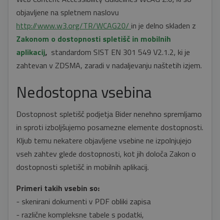
objavljene na spletnem naslovu
http://www.w3.org/TR/WCAG20/
in je delno skladen z
Zakonom o dostopnosti spletišč in mobilnih
aplikacij
,
standardom SIST EN 301 549 V2.1.2, ki je
zahtevan v ZDSMA, zaradi v nadaljevanju naštetih izjem.
Nedostopna vsebina
Dostopnost spletišč podjetja Bider nenehno spremljamo
in sproti izboljšujemo posamezne elemente dostopnosti.
Kljub temu nekatere objavljene vsebine ne izpolnjujejo
vseh zahtev glede dostopnosti, kot jih določa Zakon o
dostopnosti spletišč in mobilnih aplikacij.
Primeri takih vsebin so:
- skenirani dokumenti v PDF obliki zapisa
- različne kompleksne tabele s podatki,